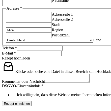
Nachname
Adresse
*
Adresszeile 1
Adresszeile 2
Stadt
Region
Postleitzahl
Land
Telefon
*
E-Mail
*
Rezept hochladen
Klicke oder ziehe eine Datei in diesen Bereich zum Hochlad
Kommentar oder Nachricht
DSGVO-Einverständnis
*
Ich willige ein, dass diese Website meine übermittelten Inf
Rezept einreichen